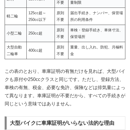
不要
量制限
125cc超～
原則
届出手続き、ナンバー、保管場
軽二輪
250cc以下
不要
所の利用条件
原則
車検・登録手続き、車体寸法、
小型二輪
250cc超
不要
保管場所
大型自動
原則
重量、出し入れ、防犯、月極料
400cc超
二輪車
不要
金
この表のとおり、車庫証明の有無だけを見れば、大型バイ
クも原付や250ccクラスと同じです。ただし、登録方法、
車検の有無、税金、必要な免許、保険などは排気量によっ
て異なります。車庫証明が不要だから、すべての手続きが
同じという意味ではありません。
大型バイクに車庫証明がいらない法的な理由