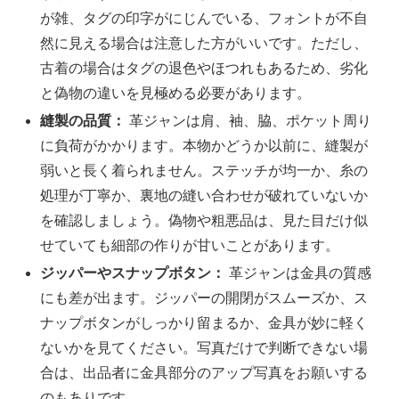
が雑、タグの印字がにじんでいる、フォントが不自
然に見える場合は注意した方がいいです。ただし、
古着の場合はタグの退色やほつれもあるため、劣化
と偽物の違いを見極める必要があります。
縫製の品質：
革ジャンは肩、袖、脇、ポケット周り
に負荷がかかります。本物かどうか以前に、縫製が
弱いと長く着られません。ステッチが均一か、糸の
処理が丁寧か、裏地の縫い合わせが破れていないか
を確認しましょう。偽物や粗悪品は、見た目だけ似
せていても細部の作りが甘いことがあります。
ジッパーやスナップボタン：
革ジャンは金具の質感
にも差が出ます。ジッパーの開閉がスムーズか、ス
ナップボタンがしっかり留まるか、金具が妙に軽く
ないかを見てください。写真だけで判断できない場
合は、出品者に金具部分のアップ写真をお願いする
のもありです。