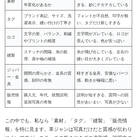
素材
年変化があるか
ぎる、妙にテカテカしている
ブランド表記、サイズ、洗
フォントが不自然、印字が粗
タグ
濯表示、縫い付けの丁寧さ
い、タグだけ新しすぎる
文字の形、バランス、刺繍
文字間がズレている、ロゴが
ロゴ
やプリントの精度
歪んでいる、色が安っぽい
ステッチの間隔、糸の処
糸が飛び出している、左右の
縫製
理、肩や袖の補強
縫い目が大きくズレている
ジッパ
開閉の滑らかさ、金具の質
軽すぎる金具、安価なパーツ
ー・金
感、刻印の有無
感、動きが極端に悪い
具
販売情
購入元、年代、状態説明、
説明が短すぎる、質問への回
報
追加写真の有無
答があいまい、写真が少ない
この中でも、私なら「素材」「タグ」「縫製」「販売情
報」を特に見ます。革ジャンは写真だけだと質感が伝わり