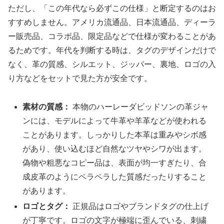
ただし、「この年代なら必ずこの仕様」と断定するのはお
すすめしません。アメリカ流通品、日本流通品、ディーラ
ー販売品、コラボ品、限定品などで仕様が変わることがあ
るためです。年代を判断する時は、タグのデザインだけで
なく、革の質感、シルエット、ジッパー、裏地、ロゴの入
り方などをセットで見た方が安全です。
素材の質感：
本物のハーレーダビッドソンの革ジャ
ンには、モデルによって牛革や羊革などが使われる
ことがあります。しっかりした本革は重みやシボ感
があり、使い込むほど自然なツヤやシワが出ます。
偽物や粗悪なコピー品は、表面が均一すぎたり、合
成皮革のようにペラペラした質感だったりすること
があります。
ロゴとタグ：
正規品はロゴやブランドタグの仕上げ
が丁寧です。ロゴの文字が極端に歪んでいる、刺繍