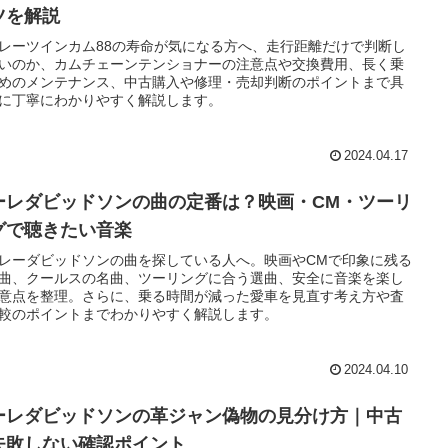
ツを解説
レーツインカム88の寿命が気になる方へ、走行距離だけで判断し
いのか、カムチェーンテンショナーの注意点や交換費用、長く乗
めのメンテナンス、中古購入や修理・売却判断のポイントまで具
に丁寧にわかりやすく解説します。
2024.04.17
ーレダビッドソンの曲の定番は？映画・CM・ツーリ
グで聴きたい音楽
レーダビッドソンの曲を探している人へ。映画やCMで印象に残る
曲、クールスの名曲、ツーリングに合う選曲、安全に音楽を楽し
意点を整理。さらに、乗る時間が減った愛車を見直す考え方や査
較のポイントまでわかりやすく解説します。
2024.04.10
ーレダビッドソンの革ジャン偽物の見分け方｜中古
失敗しない確認ポイント