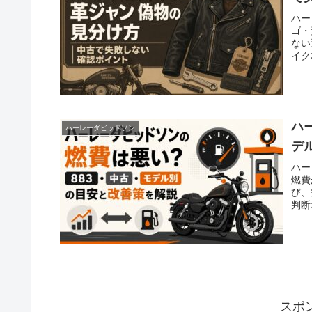
ハー
ゴ・
ない
イク
ハ
ハーレーダビッドソン
デ
ハー
燃費
び、
判断
スポ