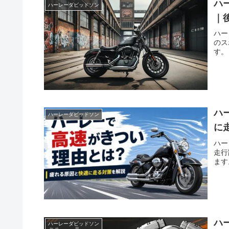
ハ
ハーレーダビッドソン
｜
ハー
のス
す。
ハ
ハーレーダビッドソン
に
ハー
走行
ます
ハ
ハーレーダビッドソン