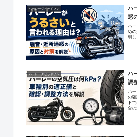
ハ
ハーレーダビッドソン
惑
ハー
めの
明し
ハ
ハーレーダビッドソン
調
ハー
の確
ドで
合の