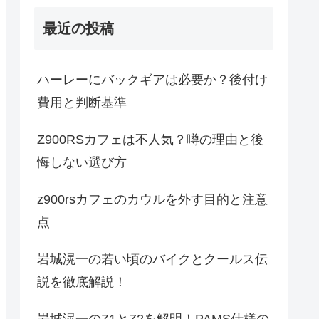
最近の投稿
ハーレーにバックギアは必要か？後付け
費用と判断基準
Z900RSカフェは不人気？噂の理由と後
悔しない選び方
z900rsカフェのカウルを外す目的と注意
点
岩城滉一の若い頃のバイクとクールス伝
説を徹底解説！
岩城滉一のZ1とZ2を解明！PAMS仕様の