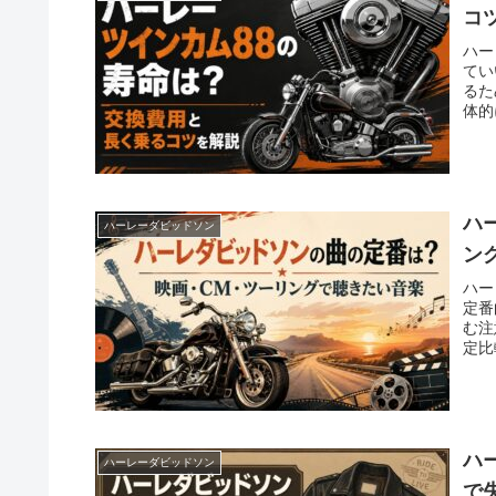
コ
ハー
てい
るた
体的
ハ
ハーレーダビッドソン
ン
ハー
定番
む注
定比
ハ
ハーレーダビッドソン
で