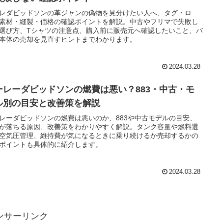
レダビッドソンの革ジャンの偽物を見分けたい人へ、タグ・ロ
素材・縫製・価格の確認ポイントを解説。中古やフリマで失敗し
選び方、Tシャツの注意点、購入前に販売元へ確認したいこと、バ
本体の売却を見直すヒントまでわかります。
2024.03.28
ーレーダビッドソンの燃費は悪い？883・中古・モ
ル別の目安と改善策を解説
レーダビッドソンの燃費は悪いのか、883や中古モデルの目安、
が落ちる原因、改善策をわかりやすく解説。タンク容量や燃料選
空気圧管理、維持費が気になるときに乗り続けるか売却するかの
ポイントも具体的に紹介します。
2024.03.28
ンサーリンク