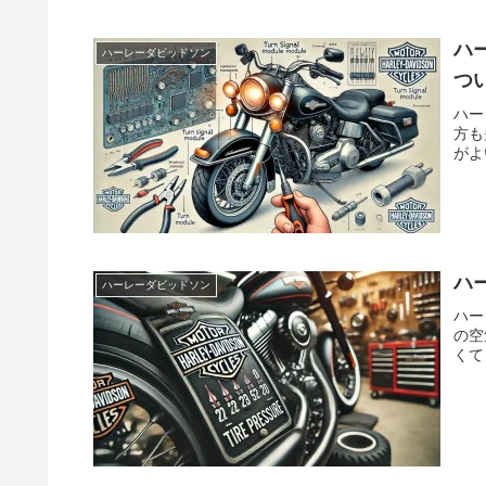
ハ
ハーレーダビッドソン
つ
ハー
方も
がよ
ハ
ハーレーダビッドソン
ハー
の空
くて