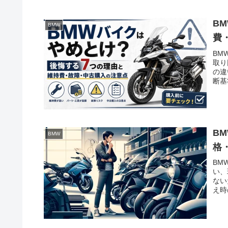
B
BMW
費
BM
取り
の違
断基
B
BMW
格
BM
い、
ない
え時