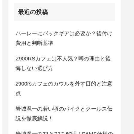
最近の投稿
ハーレーにバックギアは必要か？後付け
費用と判断基準
Z900RSカフェは不人気？噂の理由と後
悔しない選び方
z900rsカフェのカウルを外す目的と注意
点
岩城滉一の若い頃のバイクとクールス伝
説を徹底解説！
岩城滉一のZ1とZ2を解明！PAMS仕様の