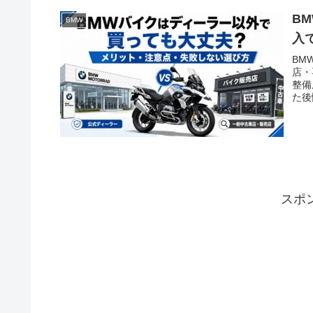
B
BMW
入
BM
店・
整備
た後
スポ