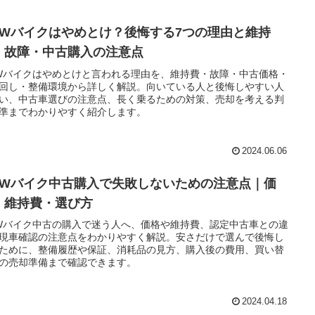
MWバイクはやめとけ？後悔する7つの理由と維持
・故障・中古購入の注意点
Wバイクはやめとけと言われる理由を、維持費・故障・中古価格・
回し・整備環境から詳しく解説。向いている人と後悔しやすい人
い、中古車選びの注意点、長く乗るための対策、売却を考える判
準までわかりやすく紹介します。
2024.06.06
MWバイク中古購入で失敗しないための注意点｜価
・維持費・選び方
Wバイク中古の購入で迷う人へ、価格や維持費、認定中古車との違
現車確認の注意点をわかりやすく解説。安さだけで選んで後悔し
ために、整備履歴や保証、消耗品の見方、購入後の費用、買い替
の売却準備まで確認できます。
2024.04.18