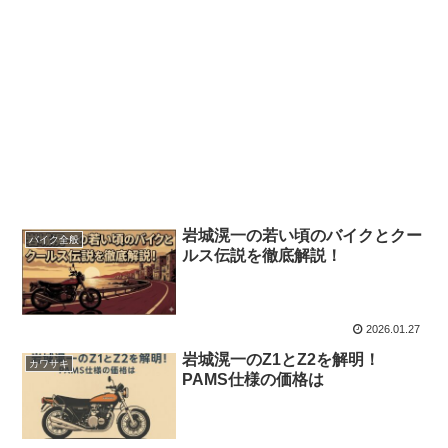
岩城滉一の若い頃のバイクとクー
バイク全般
ルス伝説を徹底解説！
2026.01.27
岩城滉一のZ1とZ2を解明！
カワサキ
PAMS仕様の価格は