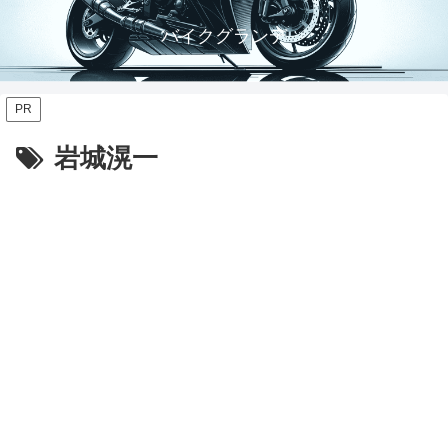
バイクグランデ
PR
岩城滉一