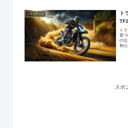
ト
トライアンフ
TF
トラ
置づ
の注
初心
スポ