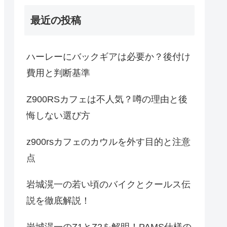
最近の投稿
ハーレーにバックギアは必要か？後付け
費用と判断基準
Z900RSカフェは不人気？噂の理由と後
悔しない選び方
z900rsカフェのカウルを外す目的と注意
点
岩城滉一の若い頃のバイクとクールス伝
説を徹底解説！
岩城滉一のZ1とZ2を解明！PAMS仕様の