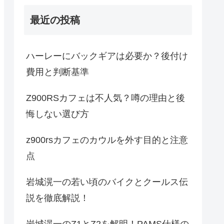
最近の投稿
ハーレーにバックギアは必要か？後付け
費用と判断基準
Z900RSカフェは不人気？噂の理由と後
悔しない選び方
z900rsカフェのカウルを外す目的と注意
点
岩城滉一の若い頃のバイクとクールス伝
説を徹底解説！
岩城滉一のZ1とZ2を解明！PAMS仕様の