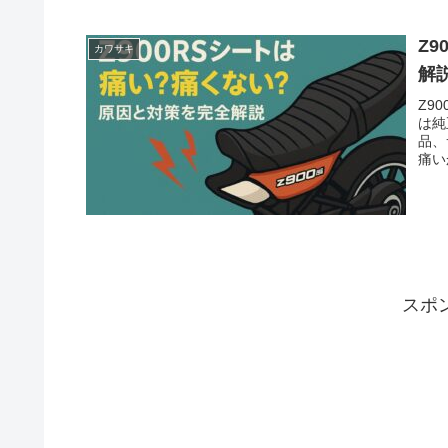
Z
カワサキ
解
Z9
は純
品、
痛い
す。
スポ